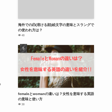
海外での🫠(溶ける顔)絵文字の意味とスラングで
の使われ方は？
48
あ
femaleとwomanの違いは？女性を意味する英語
の意味と使い方
38