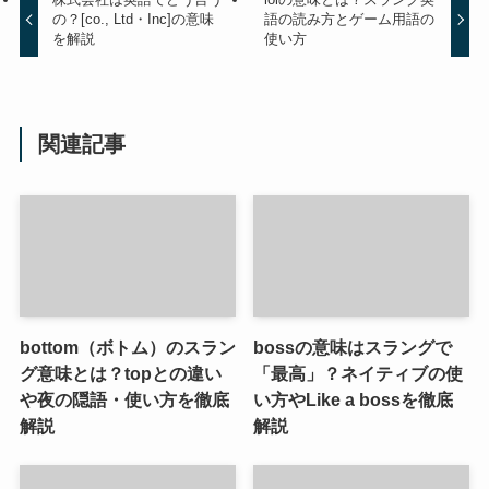
の？[co., Ltd・Inc]の意味
語の読み方とゲーム用語の
を解説
使い方
関連記事
bottom（ボトム）のスラン
bossの意味はスラングで
グ意味とは？topとの違い
「最高」？ネイティブの使
や夜の隠語・使い方を徹底
い方やLike a bossを徹底
解説
解説